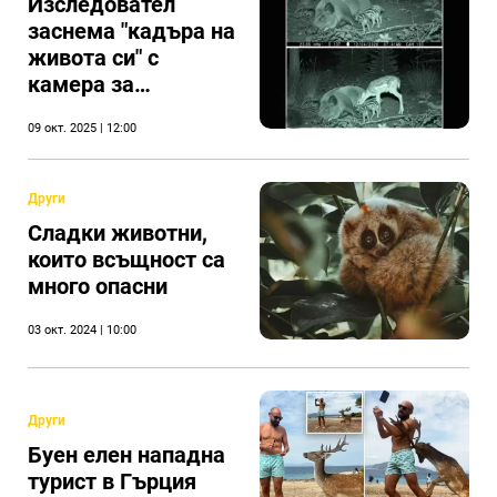
Изследовател
заснема "кадъра на
живота си" с
камера за
наблюдение на
09 окт. 2025 | 12:00
дивата природа.
Други
Сладки животни,
които всъщност са
много опасни
03 окт. 2024 | 10:00
Други
Буен елен нападна
турист в Гърция