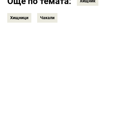
Още по темата:
Хищник
Хищници
Чакали