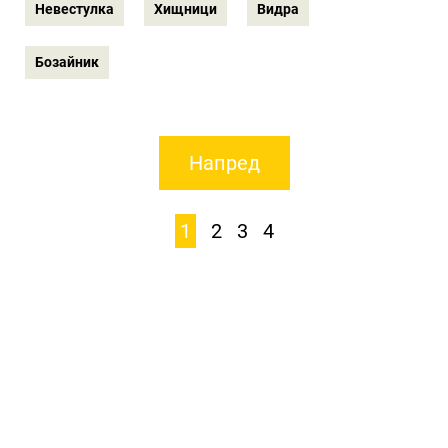
Невестулка
Хищници
Видра
Бозайник
Напред
1
2
3
4