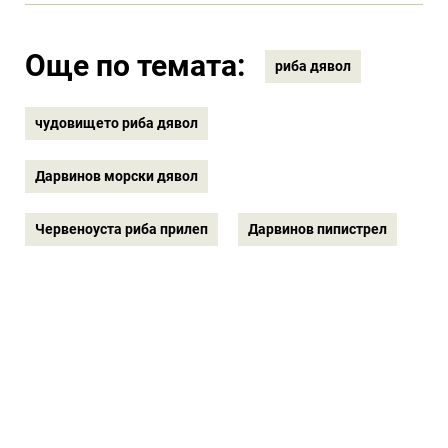
Още по темата:
риба дявол
чудовището риба дявол
Дарвинов морски дявол
Червеноуста риба прилеп
Дарвинов пипистрел