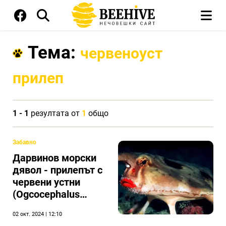
Тема:
червеноуст
прилеп
1 - 1
резултата от
1
общо
Забавно
Дарвинов морски
дявол - прилепът с
червени устни
(Ogcocephalus
darwini)
02 окт. 2024 | 12:10