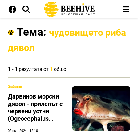
Тема:
чудовището риба
дявол
1 - 1
резултата от
1
общо
Забавно
Дарвинов морски
дявол - прилепът с
червени устни
(Ogcocephalus
darwini)
02 окт. 2024 | 12:10