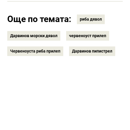
Още по темата:
риба дявол
Дарвинов морски дявол
червеноуст прилеп
Червеноуста риба прилеп
Дарвинов пипистрел