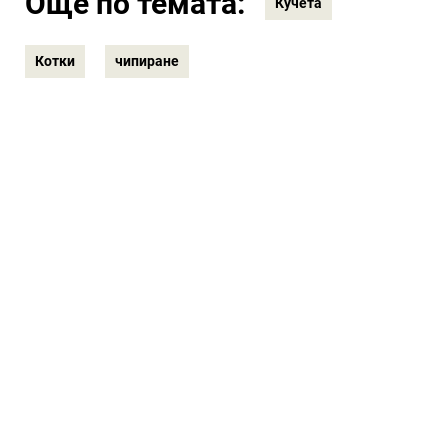
Още по темата:
Кучета
Котки
чипиране