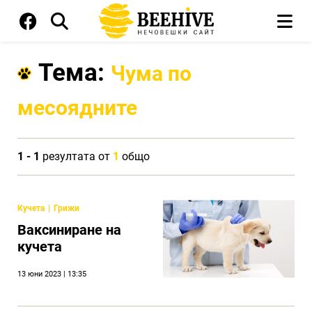
Тема:
Чума по
месоядните
1 - 1
резултата от
1
общо
Кучета
Грижи
Ваксиниране на
кучета
13 юни 2023 | 13:35