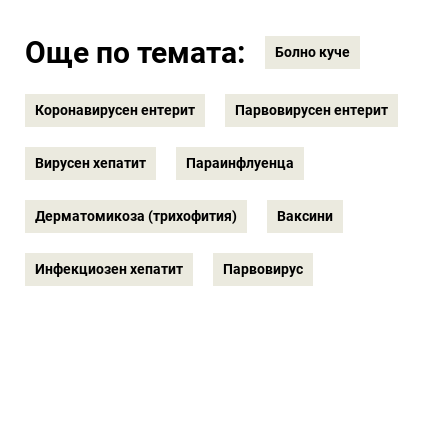
Още по темата:
Болно куче
Коронавирусен ентерит
Парвовирусен ентерит
Вирусен хепатит
Параинфлуенца
Дерматомикоза (трихофития)
Ваксини
Инфекциозен хепатит
Парвовирус