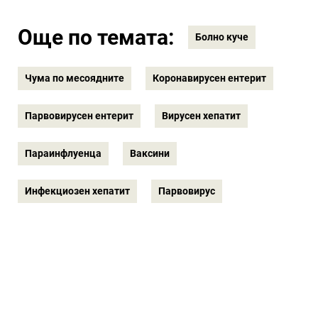
Още по темата:
Болно куче
Чума по месоядните
Коронавирусен ентерит
Парвовирусен ентерит
Вирусен хепатит
Параинфлуенца
Ваксини
Инфекциозен хепатит
Парвовирус