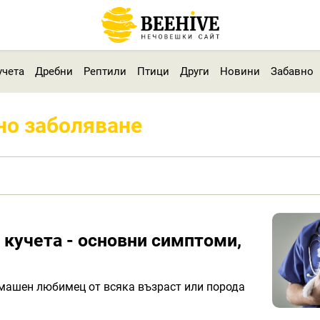
учета
Дребни
Рептили
Птици
Други
Новини
Забавно
но заболяване
 кучета - основни симптоми,
омашен любимец от всяка възраст или порода