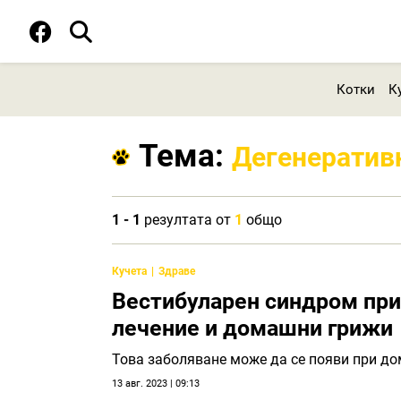
Котки
К
Тема:
Дегенератив
1 - 1
резултата от
1
общо
Кучета
Здраве
Вестибуларен синдром при
лечение и домашни грижи
Това заболяване може да се появи при д
13 авг. 2023 | 09:13