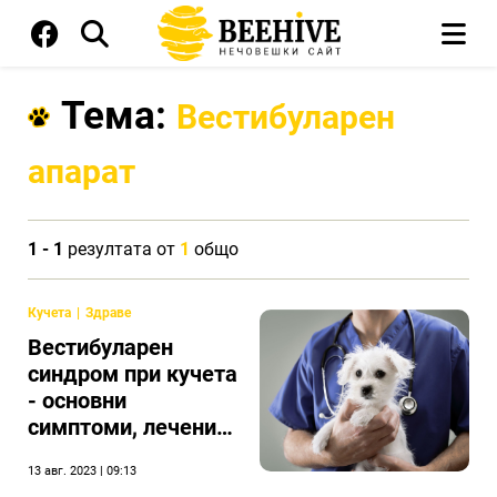
Тема:
Вестибуларен
апарат
1 - 1
резултата от
1
общо
Кучета
Здраве
Вестибуларен
синдром при кучета
- основни
симптоми, лечение
и домашни грижи
13 авг. 2023 | 09:13