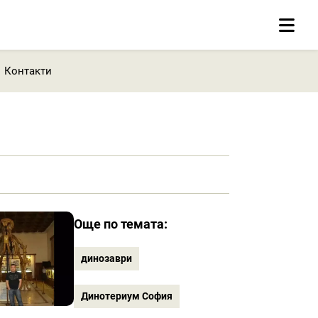
Контакти
Още по темата:
динозаври
Динотериум София