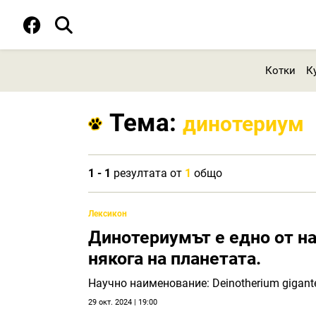
Котки
К
Тема:
динотериум
1 - 1
резултата от
1
общо
Лексикон
Динотериумът е едно от н
някога на планетата.
Научно наименование: Deinotherium gigan
29 окт. 2024 | 19:00