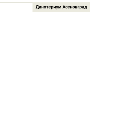
Динотериум Асеновград