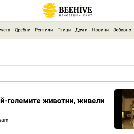
учета
Дребни
Рептили
Птици
Други
Новини
Забавно
ай-големите животни, живели
teum