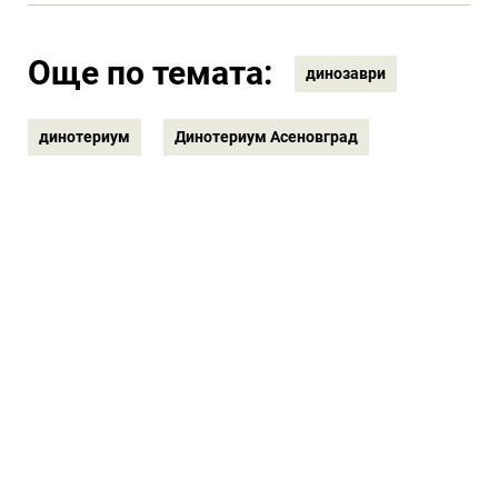
Още по темата:
динозаври
динотериум
Динотериум Асеновград