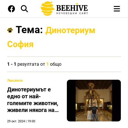
Тема:
Динотериум
София
1 - 1
резултата от
1
общо
Лексикон
Динотериумът е
едно от най-
големите животни,
живели някога на
планетата.
29 окт. 2024 | 19:00