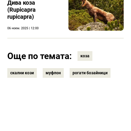
Дива коза
(Rupicapra
rupicapra)
06 ноем. 2025 | 12:00
Още по темата:
коза
скални кози
муфлон
рогати бозайници