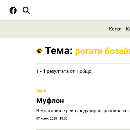
Котки
К
Тема:
рогати боза
1 - 1
резултата от
1
общо
Други
Муфлон
В България е реинтродуциран, развива се о
07 ноем. 2025 | 10:00