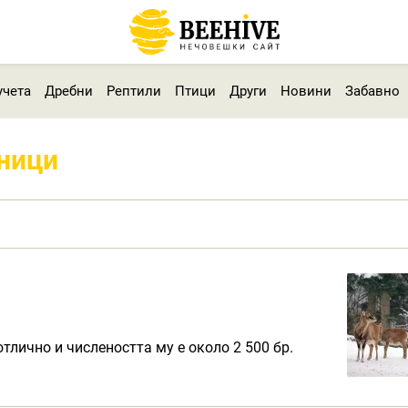
учета
Дребни
Рептили
Птици
Други
Новини
Забавно
йници
тлично и числеността му е около 2 500 бр.