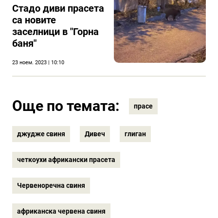
Стадо диви прасета
са новите
заселници в "Горна
баня"
23 ноем. 2023 | 10:10
Още по темата:
прасе
джудже свиня
Дивеч
глиган
четкоухи африкански прасета
Червеноречна свиня
африканска червена свиня