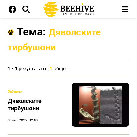
Тема:
Дяволските
тирбушони
1 - 1
резултата от
1
общо
Забавно
Дяволските
тирбушони
08 окт. 2025 | 12:00