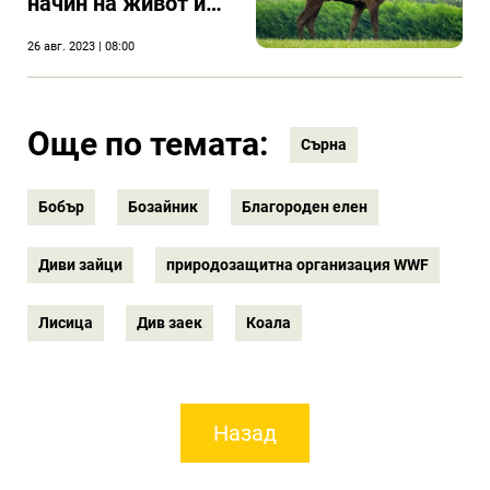
начин на живот и
местообитание
26 авг. 2023 | 08:00
Още по темата:
Сърна
Бобър
Бозайник
Благороден елен
Диви зайци
природозащитна организация WWF
Лисица
Див заек
Коала
Назад