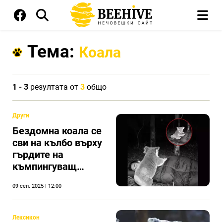
Тема:
Коала
1 - 3
резултата от
3
общо
Други
Бездомна коала се
сви на кълбо върху
гърдите на
къмпингуващ
посред нощ
09 сеп. 2025 | 12:00
Лексикон