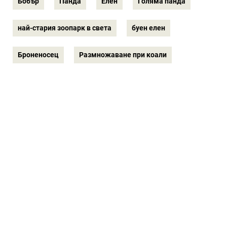
Бобър
Панда
Елен
Голяма панда
най-стария зоопарк в света
буен елен
Броненосец
Размножаване при коали