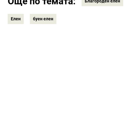
Още по темата:
Благороден елен
Елен
буен елен