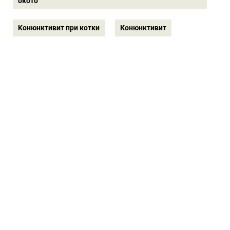
окото
Kонюнктивит при котки
Конюнктивит