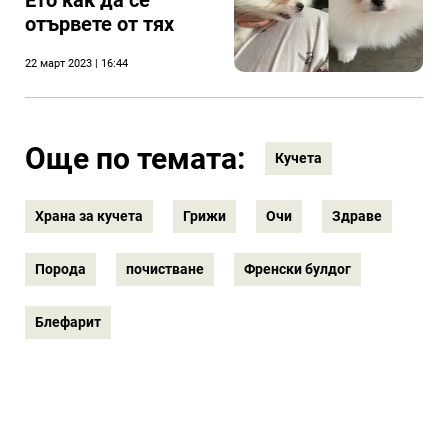
Ето как да се
отървете от тях
22 март 2023 | 16:44
Още по темата:
Кучета
Храна за кучета
Грижи
Очи
Здраве
Порода
почистване
Френски булдог
Блефарит