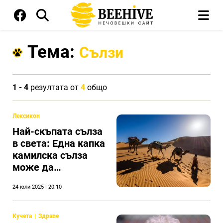
Тема:
Сълзи
1 - 4
резултата от
4
общо
Лексикон
Най-скъпата сълза
в света: Една капка
камилска сълза
може да
неутрализира 26
24 юли 2025 | 20:10
змийски отрови
Кучета
Здраве