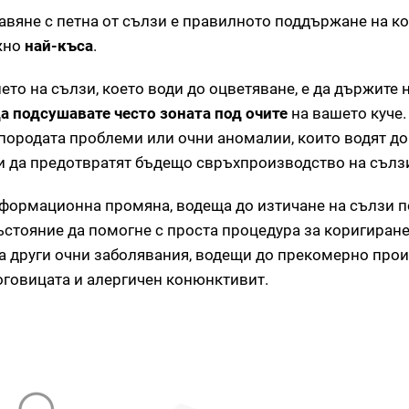
авяне с петна от сълзи е правилното поддържане на к
ожно
най-къса
.
ето на сълзи, което води до оцветяване, е да държите 
а подсушавате често зоната под очите
на вашето куче
 породата проблеми или очни аномалии, които водят д
 и да предотвратят бъдещо свръхпроизводство на сълз
ормационна промяна, водеща до изтичане на сълзи по
ъстояние да помогне с проста процедура за коригиране
а други очни заболявания, водещи до прекомерно про
роговицата и алергичен конюнктивит.