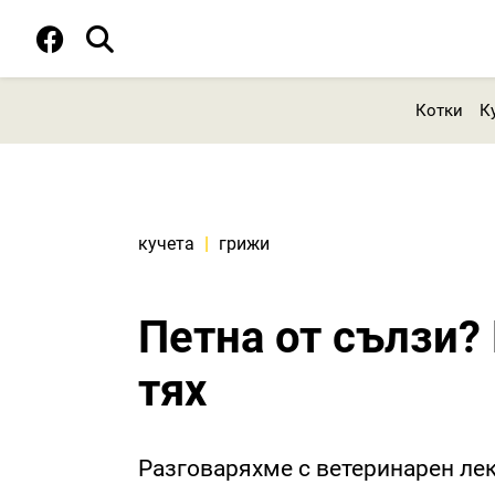
Котки
К
кучета
|
грижи
Петна от сълзи? 
тях
Разговаряхме с ветеринарен лек