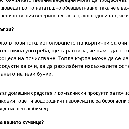
ъстояния като
гъбична инфекция
могат да процъфтяват 
а доведат до по-нататъшно обезцветяване, така че е ва
ерени от вашия ветеринарен лекар, ако подозирате, че 
сълзи?
ко в козината, използването на кърпички за очи
логична употреба, ще гарантира, че няма да нас
роцеса на почистване. Топла кърпа може да се и
дукти за очи, за да разхлабите изсъхналите ост
ането на тези бучки.
зват домашни средства и домакински продукти за почи
ълковият оцет и водородният пероксид
не са безопасни
ия домашен любимец.
на вашето кученце?