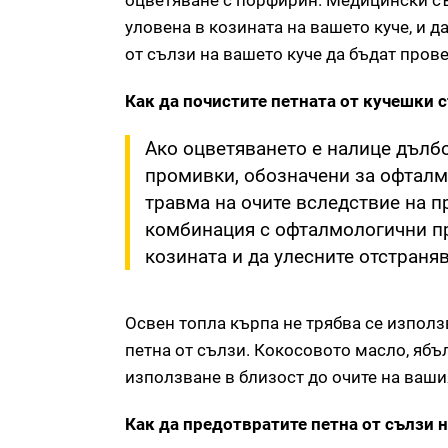
оцветяване с порфирин. Медицински с
уловена в козината на вашето куче, и д
от сълзи на вашето куче да бъдат пров
Как да почистите петната от кучешки 
Ако оцветяването е налице дълбо
промивки, обозначени за офталмо
травма на очите вследствие на п
комбинация с офталмологични про
козината и да улесните отстраняв
Освен топла кърпа не трябва се изпол
петна от сълзи. Кокосовото масло, яб
използване в близост до очите на ваш
Как да предотвратите петна от сълзи 