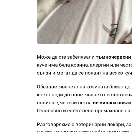
Може да сте забелязали
тъмночервени
куче има бяла козина, алергии или чест
сълзи и могат да се появят на всяко ку
Обезцветяването на козината близо до 
което води до оцветяване от естествен
новина е, че тези петна
не винаги пока
безопасно и естествено премахване на 
Разговаряхме с ветеринарни лекари, за