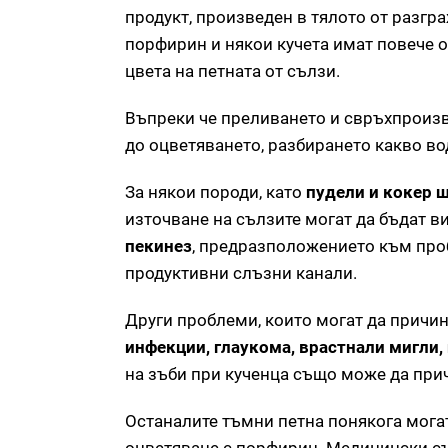
продукт, произведен в тялото от разгр
порфирин и някои кучета имат повече о
цвета на петната от сълзи.
Въпреки че преливането и свръхпроизв
до оцветяването, разбирането какво во
За някои породи, като
пудели и кокер 
източване на сълзите могат да бъдат 
пекинез
, предразположението към проб
продуктивни слъзни канали.
Други проблеми, които могат да причин
инфекции, глаукома, врастнали мигли, 
на зъби при кученца също може да при
Останалите тъмни петна понякога могат