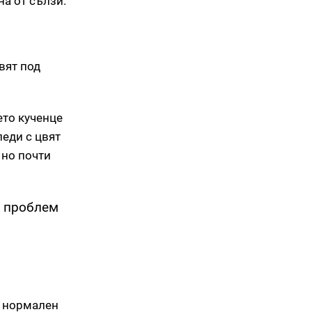
на от сълзи.
вят под
ето кученце
леди с цвят
, но почти
и проблем
 нормален