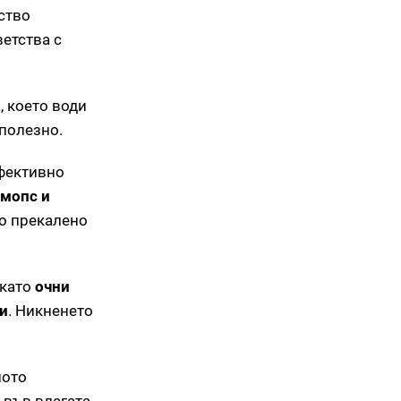
ство
етства с
а, което води
 полезно.
ефективно
 мопс и
до прекалено
 като
очни
ии
. Никненето
ното