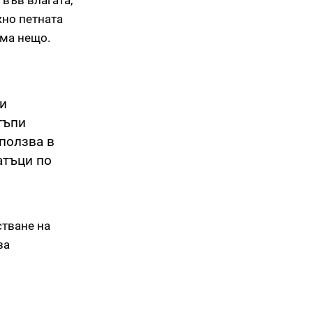
във влагата,
жно петната
има нещо.
 и
тъпи
зползва в
атъци по
стване на
за