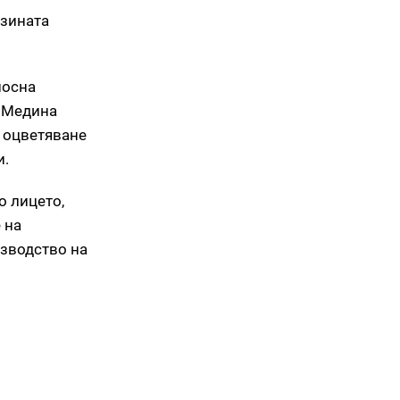
озината
носна
. Медина
о оцветяване
и.
 лицето,
 на
изводство на