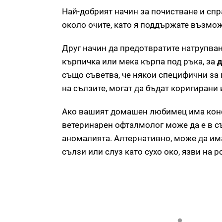
Най-добрият начин за почистване и спр
около очите, като я поддържате възм
Друг начин да предотвратите натрупван
кърпичка или мека кърпа под ръка, за
д
също съветва, че някои специфични за
на сълзите, могат да бъдат коригирани
Ако вашият домашен любимец има конф
ветеринарен офталмолог може да е в с
аномалията. Алтернативно, може да им
сълзи или слуз като сухо око, язви на 