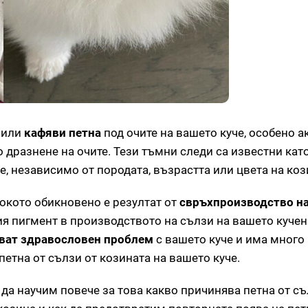
или
кафяви
петна
под очите на вашето куче, особено а
о дразнене на очите. Тези тъмни следи са известни като
че, независимо от породата, възрастта или цвета на коз
окото обикновено е резултат от
свръхпроизводство на
ия пигмент в производството на сълзи на вашето кучен
зват здравословен проблем
с вашето куче и има много
петна от сълзи от козината на вашето куче.
 да научим повече за това какво причинява петна от с