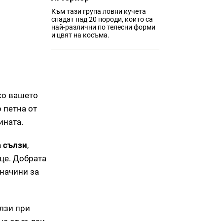
Към тази група ловни кучета
спадат над 20 породи, които са
най-различни по телесни форми
и цвят на косъма.
ко вашето
 петна от
ината.
 сълзи
,
це. Добрата
 начини за
ълзи при