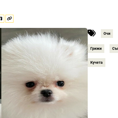
Очи
Грижи
Съ
Кучета