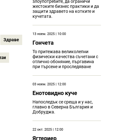
злоупотребите, да ограничи
жестоките бизнес практики и да
защити здравето на котките и
кучетата.
13 ноем. 2025 | 10:00
Здраве
Гончета
То притежава великолепни
физически качества съчетани с
лзи
отлично обоняние, пъргавина
при търсене и проследяване
03 ноем. 2025 | 12:00
Eнотовидно куче
Напоследък се среща и у нас,
главно в Северна България и
Добруджа.
22 окт. 2025 | 12:00
Ягтериер