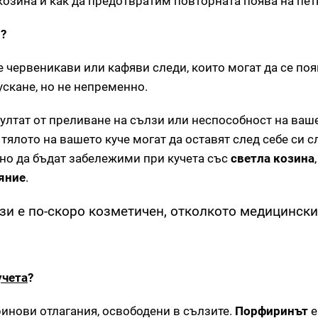
 козина и как да предотвратим повторната поява на пет
и?
е червеникави или кафяви следи, които могат да се поя
пускане, но не непременно.
ултат от преливане на сълзи или неспособност на ваш
 тялото на вашето куче могат да оставят след себе си с
тно да бъдат забележими при кучета със
светла козина
ояние
.
зи е по-скоро козметичен, отколкото медицинск
.
учета
?
ринови отлагания, освободени в сълзите.
Порфиринът
е