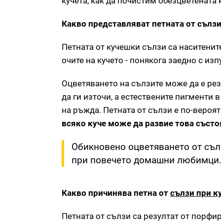
кучета, как да почистим обезцветената
Какво представляват петната от сълз
Петната от кучешки сълзи са наситенит
очите на кучето - понякога заедно с из
Оцветяването на сълзите може да е рез
да ги източи, а естествените пигменти в
на ръжда. Петната от сълзи е по-вероя
всяко куче може да развие това съст
Обикновено оцветяването от съл
при повечето домашни любимци
Какво причинява петна от
сълзи при к
Петната от сълзи са резултат от порфи