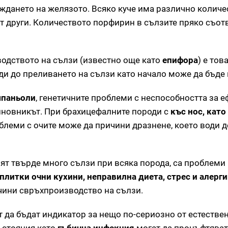
аждането на желязото. Всяко куче има различно количе
т други. Количеството порфирин в сълзите пряко съотв
одството на сълзи (известно още като
епифора
) е тов
ди до преливането на сълзи като начало може да бъде
шпаньоли
, генетичните проблеми с неспособността за 
виновникът. При брахицефалните породи с
къс нос, като
леми с очите може да причини дразнене, което води 
ят твърде много сълзи при всяка порода, са проблеми
плитки очни кухини, неправилна диета, стрес и алерг
чини свръхпроизводство на сълзи.
 да бъдат индикатор за нещо по-сериозно от естестве