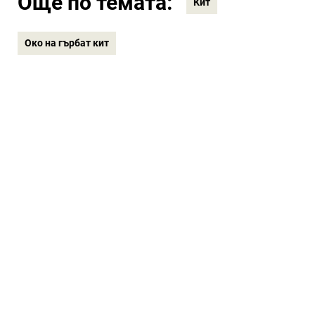
Още по темата:
Кит
Око на гърбат кит