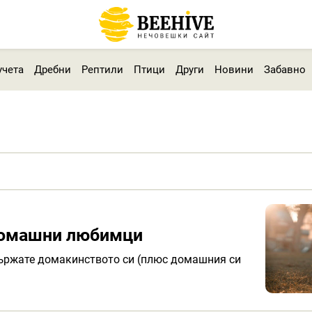
учета
Дребни
Рептили
Птици
Други
Новини
Забавно
 домашни любимци
държате домакинството си (плюс домашния си