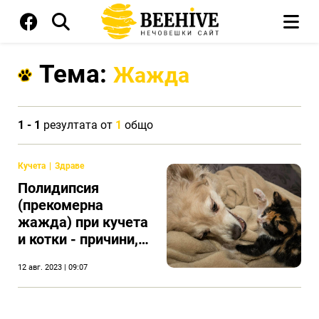
Тема:
Жажда
1 - 1
резултата от
1
общо
Кучета
Здраве
Полидипсия
(прекомерна
жажда) при кучета
и котки - причини,
диагноза и лечение
12 авг. 2023 | 09:07