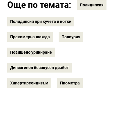
Още по темата:
Полидипсия
Полидипсия при кучета и котки
Прекомерна жажда
Полиурия
Повишено уриниране
Дипсогенен безвкусен диабет
Хипертиреоидизъм
Пиометра