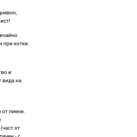
дневно,
ист!
бичайно
и при котки.
тво и
т вида на
 от пиене.
е
(част от
ичен - с