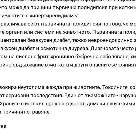
йто може да причини първична полидипсия при котки и 
ай-честите е хипертиреоидизмът.
 различава се от първичната полидипсия по това, че м
те органи или системи на животното. Първичната пол
т централен безвкусен диабет, тежко невроендокринно 
вкусен диабет и осмотична диуреза. Диагнозата често 
ом на пиелонефрит, хронично бъбречно заболяване, х
нойно съдържание в матката и други опасни състояния 
вокира неутолима жажда при животните. Токсините, ко
ват сериозни последствия. Един от възможните - наруш
 Храните с изтекъл срок на годност, домакинските хими
а причинят отравяне.
тни