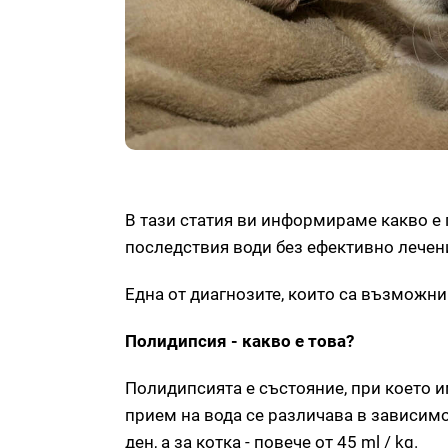
В тази статия ви информираме какво е п
последствия води без ефективно лечен
Една от диагнозите, които са възможни
Полидипсия - какво е това?
Полидипсията е състояние, при което
прием на вода се различава в зависимос
ден, а за котка - повече от 45 ml / kg.