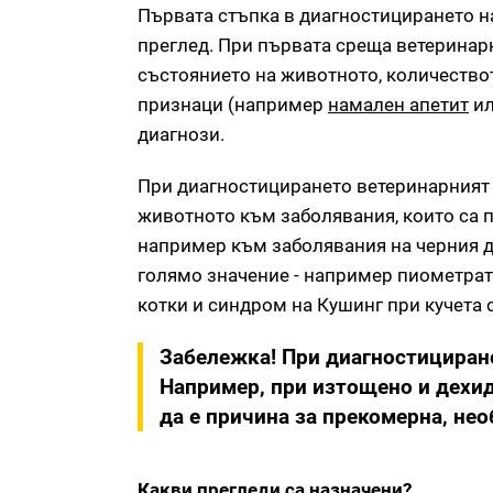
Първата стъпка в диагностицирането н
преглед. При първата среща ветеринар
състоянието на животното, количествот
признаци (например
намален апетит
ил
диагнози.
При диагностицирането ветеринарният
животното към заболявания, които са 
например към заболявания на черния др
голямо значение - например пиометрат
котки и синдром на Кушинг при кучета 
Забележка! При диагностициран
Например, при изтощено и дехи
да е причина за прекомерна, не
Какви прегледи са назначени?