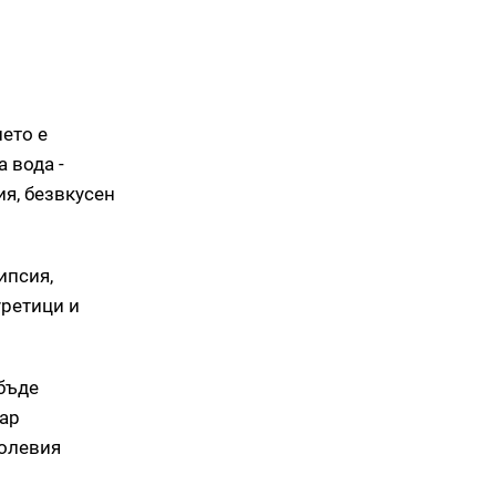
ето е
 вода -
я, безвкусен
ипсия,
уретици и
 бъде
кар
солевия