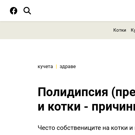
Котки
К
кучета
|
здраве
Полидипсия (пр
и котки - причин
Често собствениците на котки и