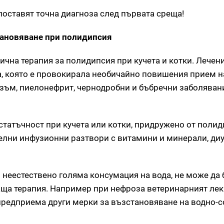
 поставят точна диагноза след първата среща!
тановяване при полидипсия
чна терапия за полидипсия при кучета и котки. Лечени
, която е провокирала необичайно повишения прием на
зъм, пиелонефрит, чернодробни и бъбречни заболявани
татъчност при кучета или котки, придружено от полид
лни инфузионни разтвори с витамини и минерали, ди
 неестествено голяма консумация на вода, не може да
аща терапия. Например при нефроза ветеринарният ле
предприема други мерки за възстановяване на водно-