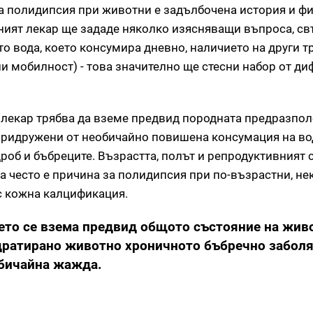
а полидипсия при животни е задълбочена история и ф
ният лекар ще зададе няколко изясняващи въпроса, св
о вода, което консумира дневно, наличието на други 
и мобилност) - това значително ще стесни набор от д
 лекар трябва да вземе предвид породната предразпо
придружени от необичайно повишена консумация на вод
об и бъбреците. Възрастта, полът и репродуктивният с
а често е причина за полидипсия при по-възрастни, н
с кожна калцификация.
ето се взема предвид общото състояние на жив
дратирано животно хроничното бъбречно забол
обичайна жажда.