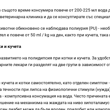
о в същото време консумира повече от 200-225 мл вода 
 ветеринарна клиника и да се консултирате със специал
ивотни обикновено се наблюдава полиурия (PU) - нео
е повече от 50 ml / kg на ден, както при кучета, така 
и и кучета
азвитието на полидипсия при котки и кучета. За удобс
рните лекари ги разделят на две групи в зависимост о
и кучета и котки самостоятелно, като отделен симптом -
а течности при липса на физиологични стимули (нужда)
 - компулсивна консумация на вода. Често причината 
рушение на механизма на жаждата на ниво хипоталамус 
сен диабет може да бъде вроден, придобит или идиопат