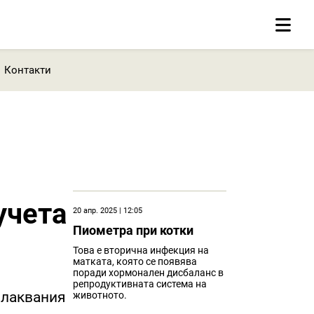
Контакти
учета
20 апр. 2025 | 12:05
Пиометра при котки
Това е вторична инфекция на
матката, която се появява
поради хормонален дисбаланс в
репродуктивната система на
плаквания
животното.