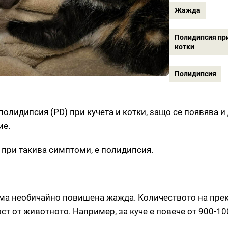
Жажда
Полидипсия при
котки
Полидипсия
олидипсия (PD) при кучета и котки, защо се появява и
ие.
 при такива симптоми, е полидипсия.
 има необичайно повишена жажда. Количеството на пр
т от животното. Например, за куче е повече от 900-100