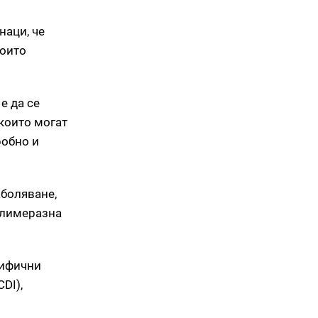
наци, че
които
е да се
 които могат
робно и
аболяване,
полимеразна
цифични
DI),