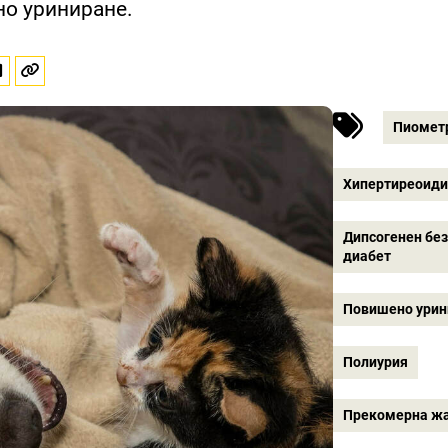
о уриниране.
Пиомет
Хипертиреоид
Дипсогенен бе
диабет
Повишено урин
Полиурия
Прекомерна ж