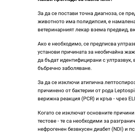
За да се постави точна диагноза, се пр
животното има полидипсия, е намаленат
ветеринарният лекар взема предвид, вк
Ако е необходимо, се предписва ултразв
установи причината за необичайна жажд
да бъдат идентифицирани с ултразвук,
бъбречно заболяване.
За да се изключи атипична лептоспироз
причинено от бактерии от рода Leptosp
верижна реакция (PCR) и кръв - чрез EL
Когато се изключат основните причини
тестове - те са необходими за разграни
нефрогенен безвкусен диабет (NDI) и п