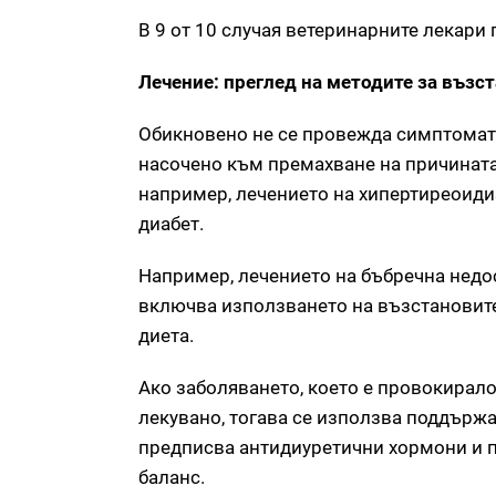
В 9 от 10 случая ветеринарните лекари
Лечение: преглед на методите за възс
Обикновено не се провежда симптомати
насочено към премахване на причината
например, лечението на хипертиреоиди
диабет.
Например, лечението на бъбречна недос
включва използването на възстановите
диета.
Ако заболяването, което е провокирало
лекувано, тогава се използва поддърж
предписва антидиуретични хормони и 
баланс.