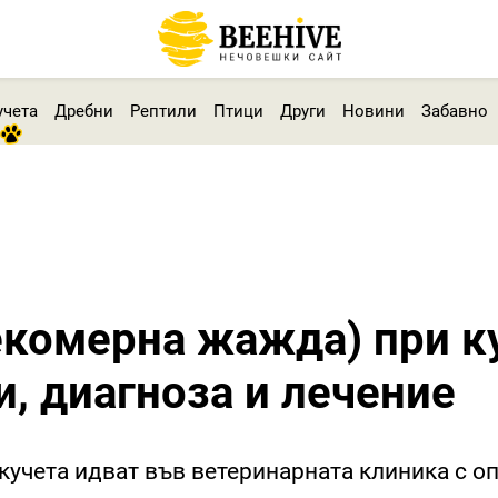
учета
Дребни
Рептили
Птици
Други
Новини
Забавно
екомерна жажда) при к
и, диагноза и лечение
 кучета идват във ветеринарната клиника с о