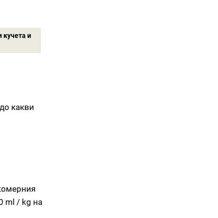
 кучета и
 до какви
екомерния
 ml / kg на