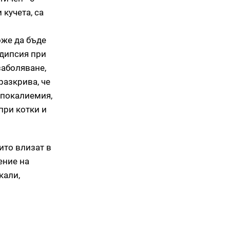
кучета, са
оже да бъде
идипсия при
заболяване,
разкрива, че
ипокалиемия,
при котки и
ито влизат в
ение на
кали,