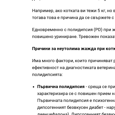
Например, ако котката ви тежи 5 кг, н
тогава това е причина да се свържете с
Едновременно с полидипсия (PD) при ж
повишено уриниране. Тревожен показател 
Причини за неутолима жажда при котк
Има много фактори, които причиняват р
ефективност на диагностиката ветерина
полидипсията:
Първична полидипсия
- среща се пр
характеризира се с повишен прием н
Първичната полидипсия е психогенна
дипсогенният безвкусен диабет - на
диенцефалона). Дипсогенният безвку