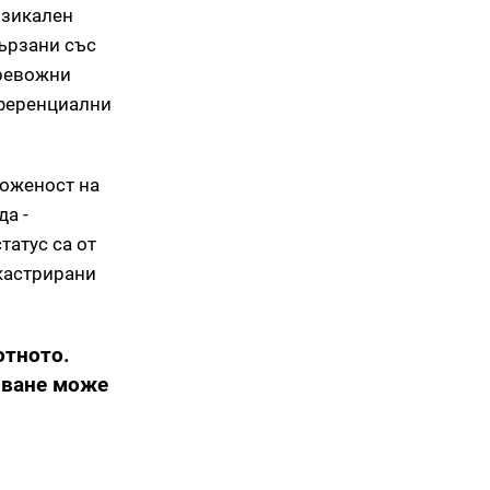
изикален
ързани със
тревожни
иференциални
ложеност на
а -
татус са от
екастрирани
отното.
яване може