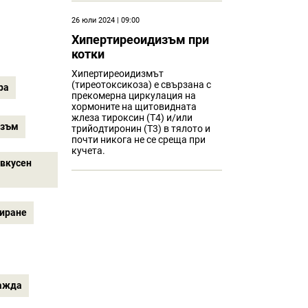
26 юли 2024 | 09:00
Хипертиреоидизъм при
котки
Хипертиреоидизмът
(тиреотоксикоза) е свързана с
ра
прекомерна циркулация на
хормоните на щитовидната
жлеза тироксин (Т4) и/или
изъм
трийодтиронин (Т3) в тялото и
почти никога не се среща при
кучета.
звкусен
иране
ажда