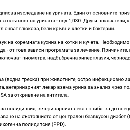
едписва изследване на урината. Един от основните приз
а плътност на урината - под 1,030. Други показатели, 
лючват глюкоза, бели кръвни клетки и бактерии.
ук на коремната кухина на котки и кучета. Необходимо 
а - от това зависи програмата за лечение. Причините,
 включват пиометра, надбъбречна хиперплазия, чернод
а (водна треска) при животните, остро инфекциозно з
ira, ветеринарният лекар взема урина за анализ чрез 
ISA за откриване на антитела.
 за полидипсия, ветеринарният лекар прибягва до спе
чаване на състоянието от централен безвкусен диабет (C
сихогенна полидипсия (PPD).