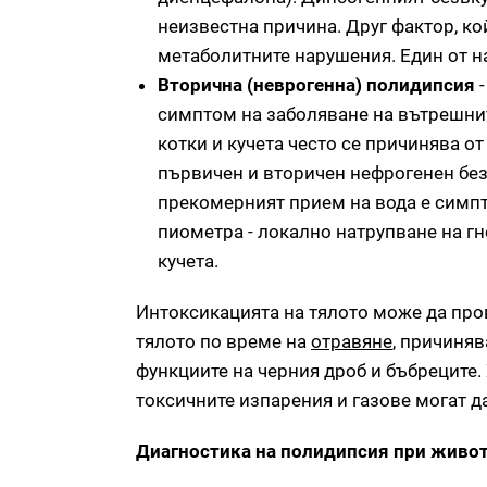
неизвестна причина. Друг фактор, ко
метаболитните нарушения. Един от н
Вторична (неврогенна) полидипсия
-
симптом на заболяване на вътрешни
котки и кучета често се причинява о
първичен и вторичен нефрогенен без
прекомерният прием на вода е симпт
пиометра - локално натрупване на г
кучета.
Интоксикацията на тялото може да про
тялото по време на
отравяне
, причиня
функциите на черния дроб и бъбреците.
токсичните изпарения и газове могат д
Диагностика на полидипсия при живо