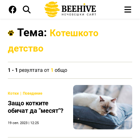
Тема:
Котешкото
детство
1 - 1
резултата от
1
общо
Котки
Поведение
Защо котките
обичат да "месят"?
19 сеп. 2023 | 12:25