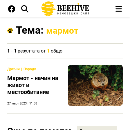
Тема:
мармот
1 - 1
резултата от
1
общо
Дребни
Породи
Mармот - начин на
живот и
местообитание
27 март 2023 | 11:38