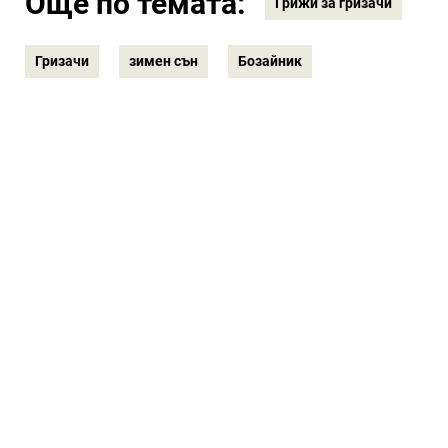
Още по темата:
Грижи за гризачи
Гризачи
зимен сън
Бозайник