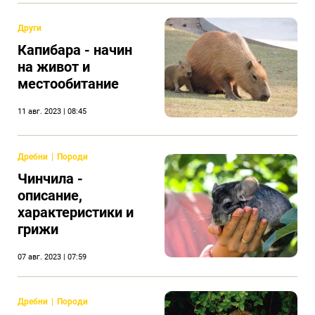
Други
Капибарa - начин
на живот и
местообитание
11 авг. 2023 | 08:45
Дребни
Породи
Чинчила -
описание,
характеристики и
грижи
07 авг. 2023 | 07:59
Дребни
Породи