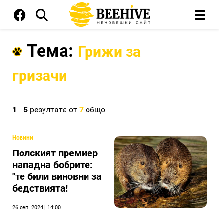
Тема:
Грижи за
гризачи
1 - 5
резултата от
7
общо
Новини
Полският премиер
нападна бобрите:
"те били виновни за
бедствията!
26 сеп. 2024 | 14:00