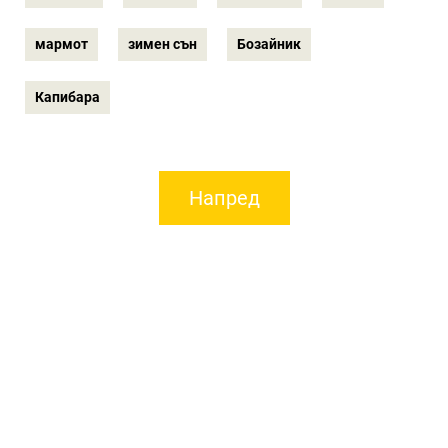
мармот
зимен сън
Бозайник
Капибара
Напред