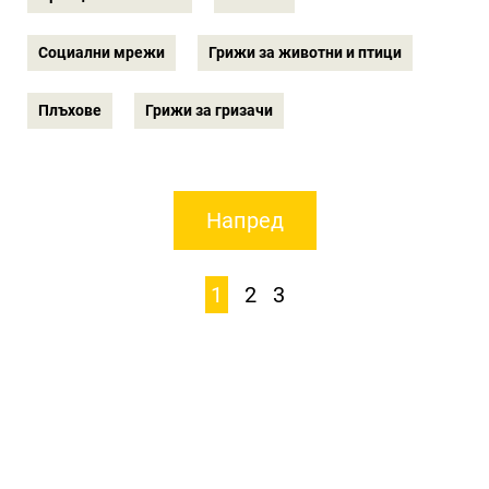
Социални мрежи
Грижи за животни и птици
Плъхове
Грижи за гризачи
Напред
1
2
3