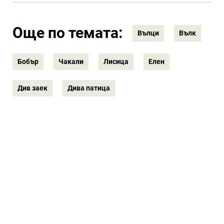
Още по темата:
Вълци
Вълк
Бобър
Чакали
Лисица
Елен
Див заек
Дива патица