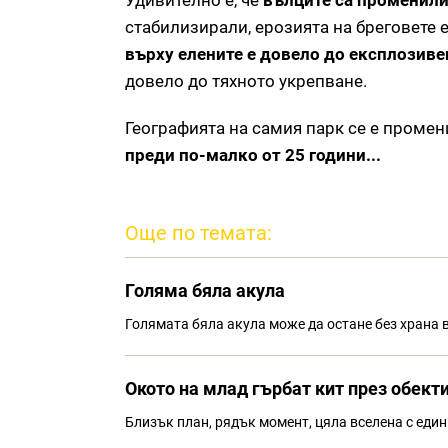
Удивително е, че
вълците са променили 
стабилизирали, ерозията на бреговете е
върху елените е довело до експлозивен
довело до тяхното укрепване.
Географията на самия парк се е промен
преди по-малко от 25 години...
Още по темата:
Голяма бяла акула
Голямата бяла акула може да остане без храна 
Окото на млад гърбат кит през обект
Близък план, рядък момент, цяла вселена с един