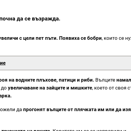
апочна да се възражда.
увеличи с цели пет пъти.
Появиха се бобри
, които се н
ние
оя на водните плъхове, патици и риби.
Вълците
намал
е до
увеличаване на зайците и мишките
, което от своя 
арка.
можели да
прогонят вълците от плячката им или да из