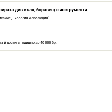
трираха див вълк, боравещ с инструменти
исание „Екология и еволюция“.
а й достига годишно до 40 000 бр.