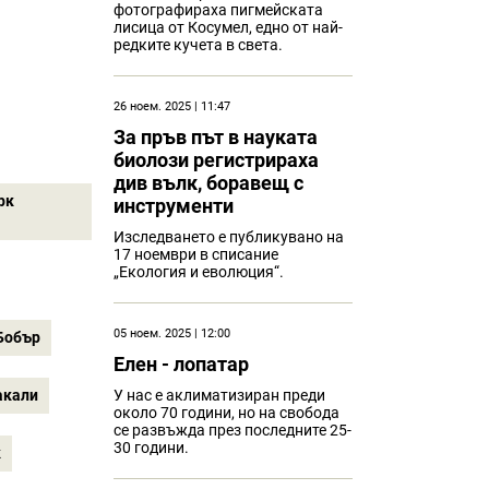
фотографираха пигмейската
лисица от Косумел, едно от най-
редките кучета в света.
26 ноем. 2025 | 11:47
За пръв път в науката
биолози регистрираха
див вълк, боравещ с
рк
инструменти
Изследването е публикувано на
17 ноември в списание
„Екология и еволюция“.
05 ноем. 2025 | 12:00
Бобър
Eлен - лопатар
акали
У нас е аклиматизиран преди
около 70 години, но на свобода
се развъжда през последните 25-
30 години.
к