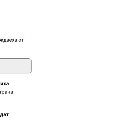
уждаеха от
иха
страна
ядат