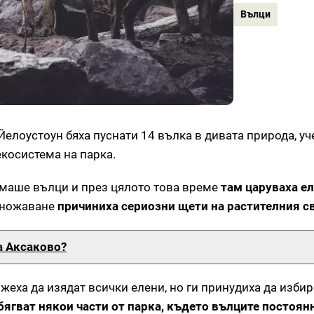
Вълци
Йелоустоун бяха пуснати 14 вълка в дивата природа, у
екосистема на парка.
ямаше вълци и през цялото това време
там царуваха ел
множаване
причиниха сериозни щети на растителния с
а Аксаково?
жеха да изядат всички елени, но ги принудиха да избир
бягват някои части от парка, където вълците постоян