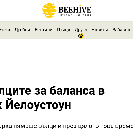
учета
Дребни
Рептили
Птици
Други
Новини
Забавно
лците за баланса в
к Йелоустоун
арка нямаше вълци и през цялото това врем