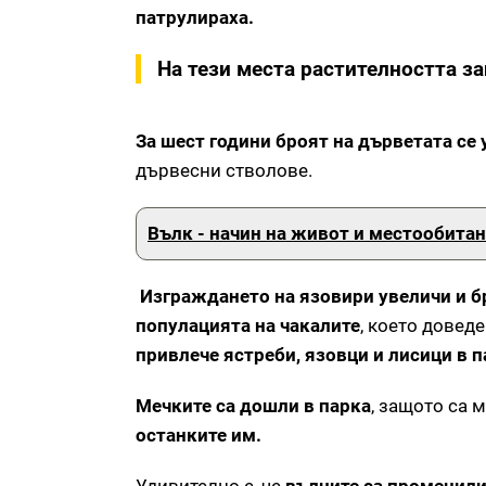
патрулираха.
На тези места растителността з
За шест години броят на дърветата се 
дървесни стволове.
Вълк - начин на живот и местообита
Изграждането на язовири увеличи и бр
популацията на чакалите
, което довед
привлече ястреби, язовци и лисици в п
Мечките са дошли в парка
, защото са 
останките им.