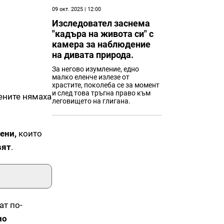
09 окт. 2025 | 12:00
Изследовател заснема
"кадъра на живота си" с
камера за наблюдение
на дивата природа.
За негово изумление, едно
малко еленче излезе от
храстите, поколеба се за момент
и след това тръгна право към
чените нямаха
леговището на глигана.
ени,
които
вят
.
ат по-
но