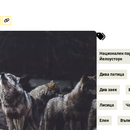
Национален па
Йелоустоун
Дива патица
Див заек
Лисица
Ч
Елен
Въл