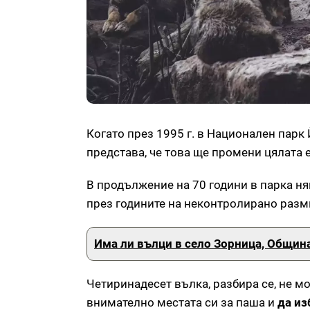
Когато през 1995 г. в Национален парк 
представа, че това ще промени цялата 
В продължение на 70 години в парка н
през годините на неконтролирано раз
Има ли вълци в село Зорница, Общин
Четиринадесет вълка, разбира се, не мо
внимателно местата си за паша и
да из