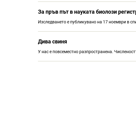
За пръв път в науката биолози регис
Изследването е публикувано на 17 ноември в сп
Дива свиня
У нас е повсеместно разпространена. Численостт