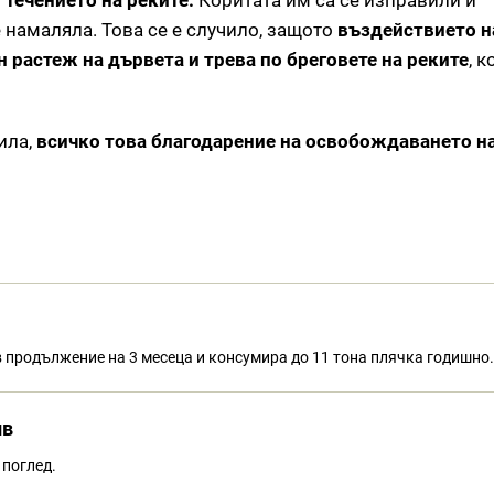
течението на реките.
Коритата им са се изправили и
 намаляла. Това се е случило, защото
въздействието н
 растеж на дървета и трева по бреговете на реките
, к
ила,
всичко това благодарение на освобождаването на
в продължение на 3 месеца и консумира до 11 тона плячка годишно.
ив
 поглед.