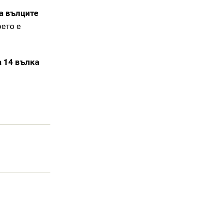
а вълците
оето е
 14 вълка