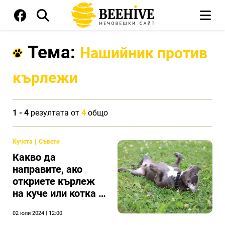
Тема:
Нашийник против
кърлежи
1 - 4
резултата от
4
общо
Кучета
Съвети
Какво да
направите, ако
откриете кърлеж
на куче или котка и
как да предпазите
02 юли 2024 | 12:00
домашния си