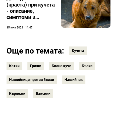
(краста) при кучета
- описание,
симптоми и
лечение
15 юни 2023 | 11:47
Още по темата:
Кучета
Котки
Грижи
Болно куче
Бълхи
Нашийници против бълхи
Нашийник
Кърлежи
Ваксини