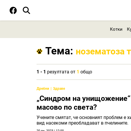
Котки
К
Тема:
нозематоза т
1 - 1
резултата от
1
общо
Дребни
Здраве
„Синдром на унищожение“ 
масово по света?
Учените смятат, че основният проблем е х
вид насекоми преобладават в пчелините.
20 ян. 2023 | 12:00