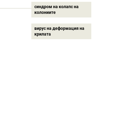
синдром на колапс на
колониите
вирус на деформация на
крилата