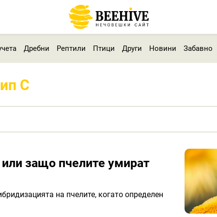
учета
Дребни
Рептили
Птици
Други
Новини
Забавно
ип С
или защо пчелите умират
ибридизацията на пчелите, когато определен