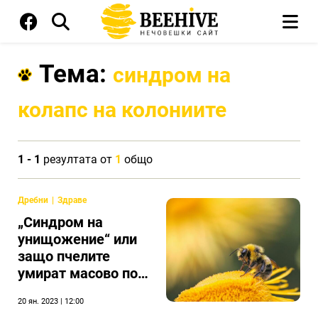
Тема:
синдром на
колапс на колониите
1 - 1
резултата от
1
общо
Дребни
Здраве
„Синдром на
унищожение“ или
защо пчелите
умират масово по
света?
20 ян. 2023 | 12:00