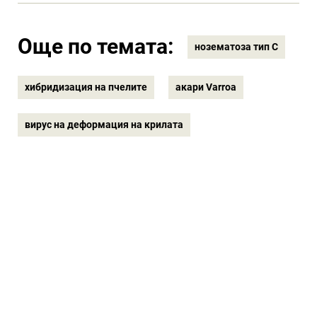
Още по темата:
нозематоза тип С
хибридизация на пчелите
акари Varroa
вирус на деформация на крилата