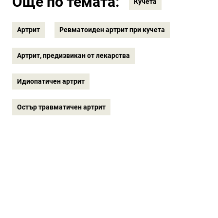
Още по темата:
Кучета
Артрит
Ревматоиден артрит при кучета
Артрит, предизвикан от лекарства
Идиопатичен артрит
Остър травматичен артрит