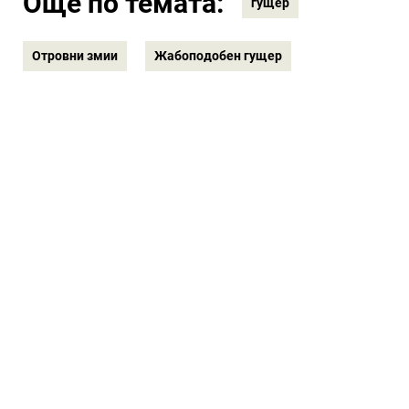
Още по темата:
гущер
Отровни змии
Жабоподобен гущер