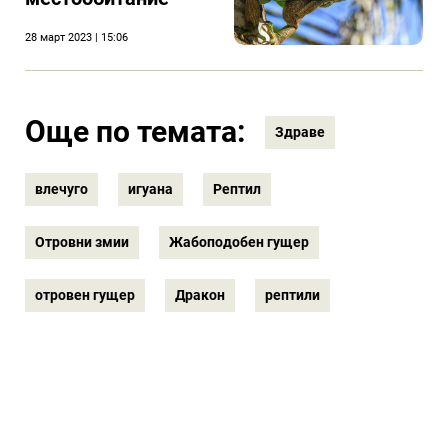
28 март 2023 | 15:06
Още по темата:
Здраве
влечуго
игуана
Рептил
Отровни змии
Жабоподобен гущер
отровен гущер
Дракон
рептили