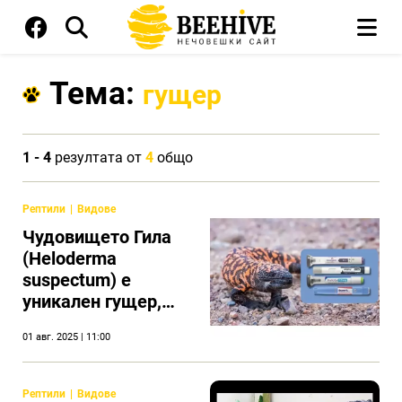
Тема:
гущер
1 - 4
резултата от
4
общо
Рептили
Видове
Чудовището Гила
(Heloderma
suspectum) e
уникален гущер,
известен с
01 авг. 2025 | 11:00
преяждането си
Рептили
Видове