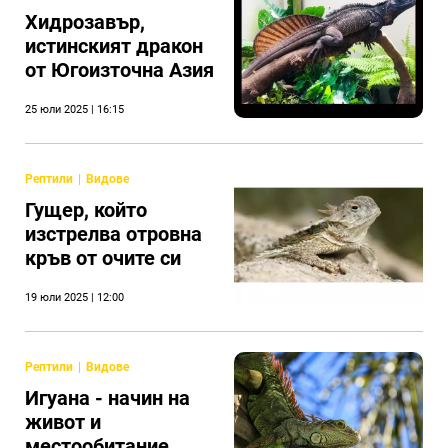
Хидрозавър,
истинският дракон
от Югоизточна Азия
25 юли 2025 | 16:15
Рептили
Видове
Гущер, който
изстрелва отровна
кръв от очите си
19 юли 2025 | 12:00
Рептили
Видове
Игуана - начин на
живот и
местообитание