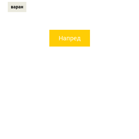
варан
Напред