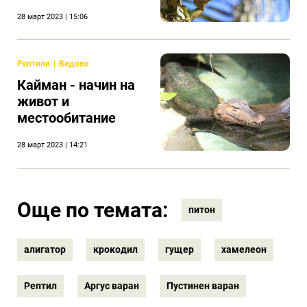
28 март 2023 | 15:06
Рептили
Видове
Кайман - начин на
живот и
местообитание
28 март 2023 | 14:21
Още по темата:
питон
алигатор
крокодил
гущер
хамелеон
Рептил
Аргус варан
Пустинен варан