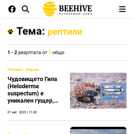
Тема:
рептили
1 - 2
резултата от
2
общо
Рептили
Видове
Чудовището Гила
(Heloderma
suspectum) e
уникален гущер,
известен с
01 авг. 2025 | 11:00
преяждането си