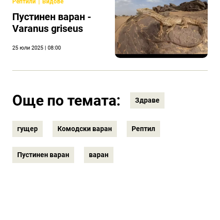
Рептили
Видове
Пустинен варан -
Varanus griseus
25 юли 2025 | 08:00
Още по темата:
Здраве
гущер
Комодски варан
Рептил
Пустинен варан
варан