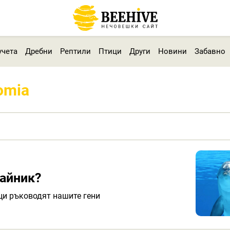
учета
Дребни
Рептили
Птици
Други
Новини
Забавно
omia
зайник?
и ръководят нашите гени