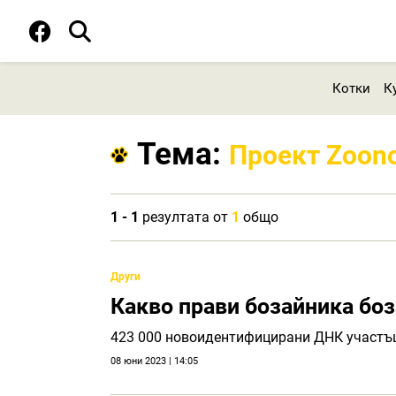
Котки
К
Тема:
Проект Zoon
1 - 1
резултата от
1
общо
Други
Какво прави бозайника бо
423 000 новоидентифицирани ДНК участъц
08 юни 2023 | 14:05