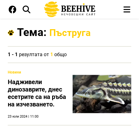
Тема:
Пъструга
1 - 1
резултата от
1
общо
Новини
Надживели
динозаврите, днес
есетрите са на ръба
на изчезването.
23 юли 2024 | 11:00