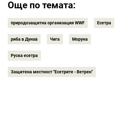
Още по темата:
природозащитна организация WWF
Есетра
риба в Дунав
Чига
Моруна
Руска есетра
Защитена местност "Есетрите - Ветрен"