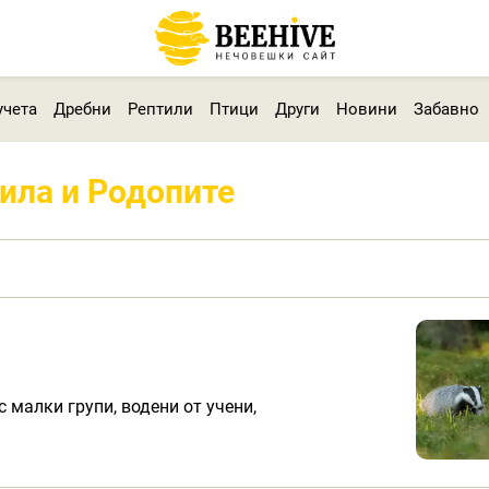
учета
Дребни
Рептили
Птици
Други
Новини
Забавно
Рила и Родопите
 малки групи, водени от учени,