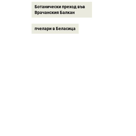
Ботанически преход във
Врачанския Балкан
пчелари в Беласица