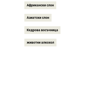
Африкански слон
Азиатски слон
Кедрова восъчница
животни алкохол