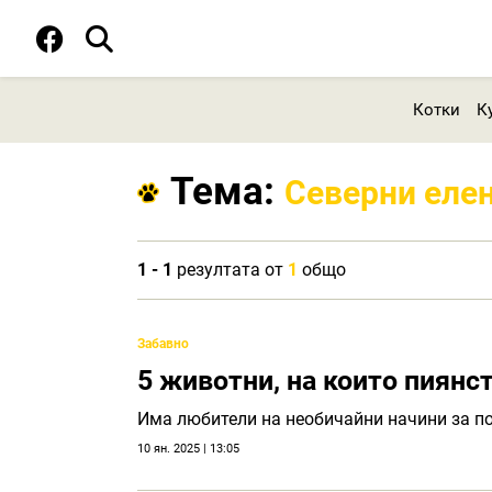
Котки
К
Тема:
Северни еле
1 - 1
резултата от
1
общо
Забавно
5 животни, на които пиянс
Има любители на необичайни начини за по
10 ян. 2025 | 13:05