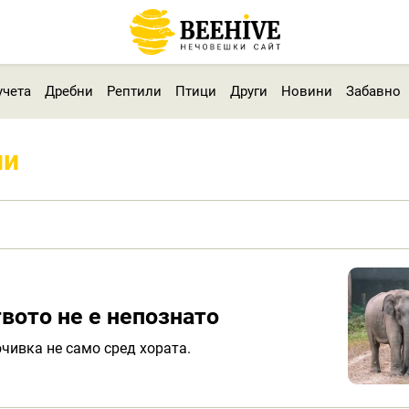
учета
Дребни
Рептили
Птици
Други
Новини
Забавно
ни
твото не е непознато
чивка не само сред хората.