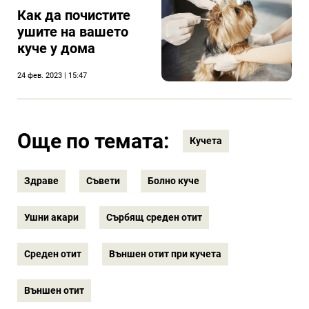
Как да почистите
ушите на вашето
куче у дома
24 фев. 2023 | 15:47
Още по темата:
Кучета
Здраве
Съвети
Болно куче
Ушни акари
Сърбящ среден отит
Среден отит
Външен отит при кучета
Външен отит