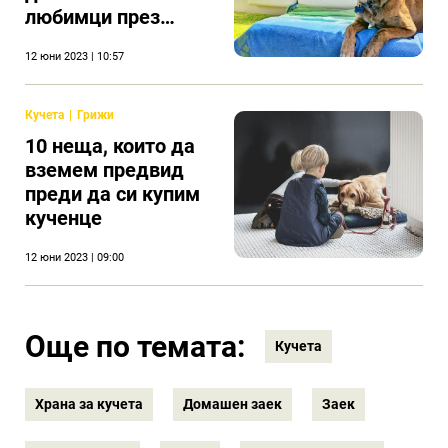
любимци през
лятото
12 юни 2023 | 10:57
Кучета
Грижи
10 неща, които да
вземем предвид
преди да си купим
кученце
12 юни 2023 | 09:00
Още по темата:
Кучета
Храна за кучета
Домашен заек
Заек