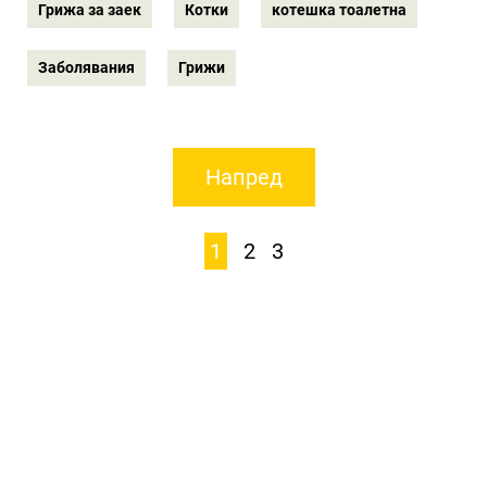
Грижа за заек
Котки
котешка тоалетна
Заболявания
Грижи
Напред
1
2
3