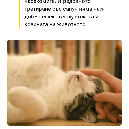
насекомите. И редовното
третиране със сапун няма най-
добър ефект върху кожата и
козината на животното.