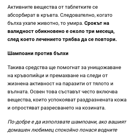
Активните вещества от таблетките се
абсорбират в кръвта. Следователно, когато
бълха ухапе животно, то умира.
Срокът на
валидност обикновено е около три месеца,
след което лечението трябва да се повтори.
Шампоани против бълхи
Такива средства ще помогнат за унищожаване
на кръвопийци и премахване на следи от
жизнена активност на паразити от тялото и
вълната. Освен това съставът често включва
вещества, които успокояват раздразнената кожа
и опростяват разресването на козината.
По-добре е да използвате шампоани, ако вашият
домашен любимец спокойно понася водните