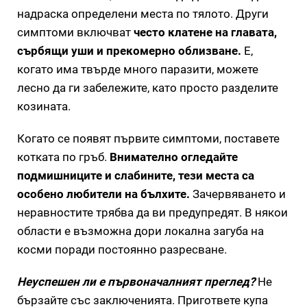
надраска определени места по тялото. Други
симптоми включват
често клатене на главата,
сърбящи уши и прекомерно облизване.
Е,
когато има твърде много паразити, можете
лесно да ги забележите, като просто разделите
козината.
Когато се появят първите симптоми, поставете
котката по гръб.
Внимателно огледайте
подмишниците и слабините, тези места са
особено любители на бълхите.
Зачервяването и
неравностите трябва да ви предупредят. В някои
области е възможна дори локална загуба на
косми поради постоянно разресване.
Неуспешен ли е първоначалният преглед?
Не
бързайте със заключенията. Пригответе купа