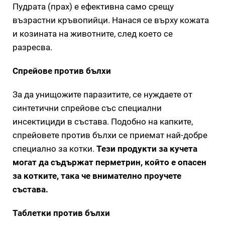
Пудрата (прах) е ефективна само срещу
възрастни кръвопийци. Нанася се върху кожата
и козината на животните, след което се
разресва.
Спрейове против бълхи
За да унищожите паразитите, се нуждаете от
синтетични спрейове със специални
инсектициди в състава. Подобно на капките,
спрейовете против бълхи се приемат най-добре
специално за котки.
Тези продукти за кучета
могат да съдържат перметрин, който е опасен
за котките, така че внимателно проучете
състава.
Таблетки против бълхи