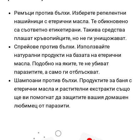
Ремъци против бълхи. Изберете репелентни
нашийници с етерични масла. Те обикновено
са съответно етикетирани. Такива средства
плашат кръвопийците, но не ги унищожават.
Спрейове против бълхи. Използвайте
натурални продукти на базата на етерични
масла. Подобно на яките, те не убиват
паразитите, а само ги отблъскват.
Шампоани против бълхи. Продуктите за баня с
етерични масла и растителни екстракти също
ще ви помогнат да защитите вашия домашен
любимец от паразити.