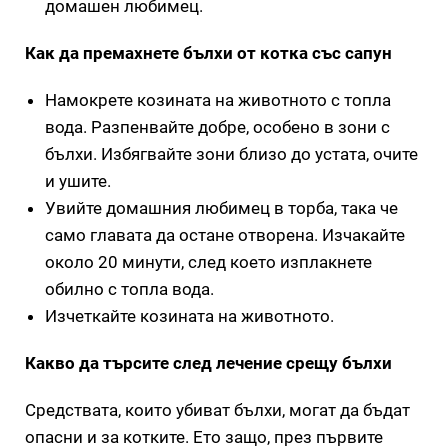
домашен любимец.
Как да премахнете бълхи от котка със сапун
Намокрете козината на животното с топла
вода. Разпенвайте добре, особено в зони с
бълхи. Избягвайте зони близо до устата, очите
и ушите.
Увийте домашния любимец в торба, така че
само главата да остане отворена. Изчакайте
около 20 минути, след което изплакнете
обилно с топла вода.
Изчеткайте козината на животното.
Какво да търсите след лечение срещу бълхи
Средствата, които убиват бълхи, могат да бъдат
опасни и за котките. Ето защо, през първите