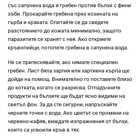
със сапунена вода и гребен против бълхи с фини
зъби. Прокарайте гребена през козината на
гърба и краката. Опитайте се да сведете
разстоянието до кожата минимално, защото
паразитите се хранят с нея. Ако откриете
кръвопийци, потопете гребена в сапунена вода.
Не се притеснявайте, ако нямате специален
гребен. Лист бяла хартия или хартиена кърпа ще
дойде на помощ. Внимателно го поставете близо
до котката, когато се разресва. Отпадъчните
продукти на бълхите ще бъдат ясно видими на
светъл фон. За да сте сигурни, напръскайте
черните точки с вода. Ако цветът се промени на
червено-кафяв, виждате изпражнения от бълхи,
които са усвоили кръв в тях.