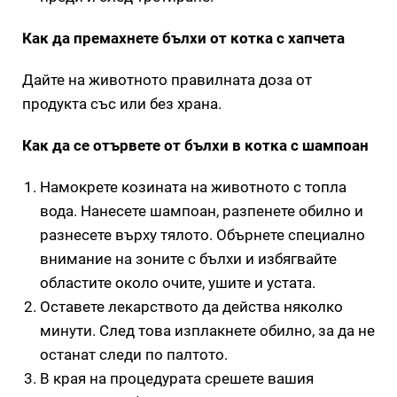
Как да премахнете бълхи от котка с хапчета
Дайте на животното правилната доза от
продукта със или без храна.
Как да се отървете от бълхи в котка с шампоан
Намокрете козината на животното с топла
вода. Нанесете шампоан, разпенете обилно и
разнесете върху тялото. Обърнете специално
внимание на зоните с бълхи и избягвайте
областите около очите, ушите и устата.
Оставете лекарството да действа няколко
минути. След това изплакнете обилно, за да не
останат следи по палтото.
В края на процедурата срешете вашия