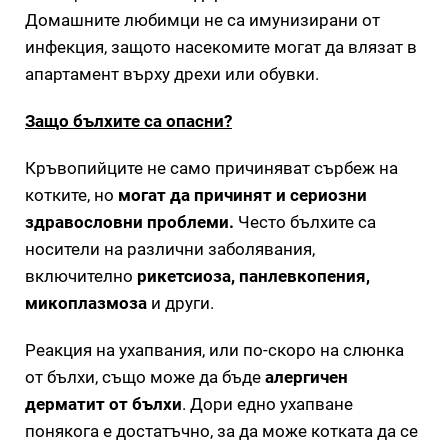
Домашните любимци не са имунизирани от
инфекция, защото насекомите могат да влязат в
апартамент върху дрехи или обувки.
Защо бълхите са опасни?
Кръвопийците не само причиняват сърбеж на
котките, но
могат да причинят и сериозни
здравословни проблеми.
Често бълхите са
носители на различни заболявания,
включително
рикетсиоза, панлевкопения,
микоплазмоза
и други.
Реакция на ухапвания, или по-скоро на слюнка
от бълхи, също може да бъде
алергичен
дерматит от бълхи
. Дори едно ухапване
понякога е достатъчно, за да може котката да се