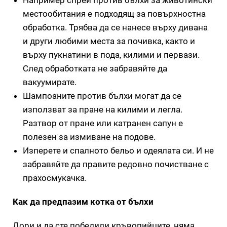
местообитания е подходящ за повърхностна
обработка. Трябва да се нанесе върху дивана
и други любими места за почивка, както и
върху пукнатини в пода, килими и первази.
След обработката не забравяйте да
вакуумирате.
Шампоаните против бълхи могат да се
използват за пране на килими и легла.
Разтвор от пране или катранен сапун е
полезен за измиване на подове.
Изперете и спалното бельо и одеялата си. И не
забравяйте да правите редовно почистване с
прахосмукачка.
Как да предпазим котка от бълхи
Дори и да сте победили кръвопийците, няма