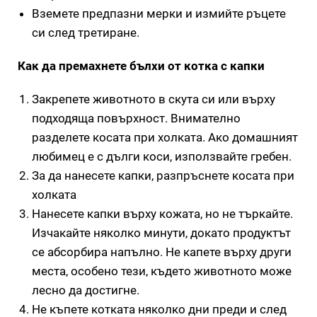
Вземете предпазни мерки и измийте ръцете
си след третиране.
Как да премахнете бълхи от котка с капки
Закрепете животното в скута си или върху
подходяща повърхност. Внимателно
разделете косата при холката. Ако домашният
любимец е с дълги коси, използвайте гребен.
За да нанесете капки, разпръснете косата при
холката
Нанесете капки върху кожата, но не търкайте.
Изчакайте няколко минути, докато продуктът
се абсорбира напълно. Не капете върху други
места, особено тези, където животното може
лесно да достигне.
Не къпете котката няколко дни преди и след