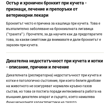
Остър и хроничен бронхит при кучета -
признаци, лечение и препоръки от
ветеринарни лекари
Бронхитът често е причина за кашлица при кучета. Това е
възпалително заболяване на бронхиалната лигавица
(“трахета” ). Прочетете, за да научите как да предотвратите
това, за какви симптоми да внимавате и дали бронхитът е
заразен при кучета.
Дихателна недостатъчност при кучета и котки
- описание, причини и лечение
Дихателната (респираторна) недостатъчност при кучета и
котки е патологично състояние, при което белите дробове
на животното не осигуряват нормален кръвно-газов
състав, но това се постига поради интензивната работа на
външния дихателен апарат и сърцето, което намалява
функционалните характеристики на тялото.