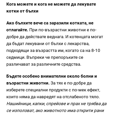
Кога можете и кога не можете да лекувате
котки от бълхи
Ако бълхите вече са заразили котката, не
отлагайте.
При по-възрастни животни е по-
добре да действате веднага. И котенцата могат
да бъдат лекувани от бълхи с лекарства,
подходящи за възрастта им, когато са на 8-10
седмици. Въпреки че препоръките се
различават за различните средства.
Бъдете особено внимателни около болни и
възрастни животни.
За тях е по-добре да
изберете специални продукти с по-мек ефект,
които няма да навредят на отслабеното тяло.
Нашийници, капки, спрейове и прах не трябва да
се използват, ако животното има открити рани