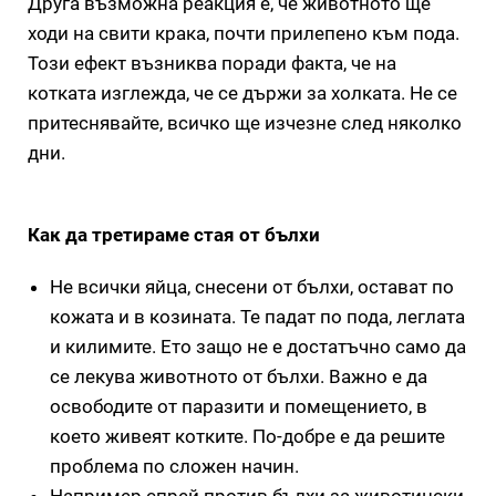
Друга възможна реакция е, че животното ще
ходи на свити крака, почти прилепено към пода.
Този ефект възниква поради факта, че на
котката изглежда, че се държи за холката. Не се
притеснявайте, всичко ще изчезне след няколко
дни.
Как да третираме стая от бълхи
Не всички яйца, снесени от бълхи, остават по
кожата и в козината. Те падат по пода, леглата
и килимите. Ето защо не е достатъчно само да
се лекува животното от бълхи. Важно е да
освободите от паразити и помещението, в
което живеят котките. По-добре е да решите
проблема по сложен начин.
Например спрей против бълхи за животински