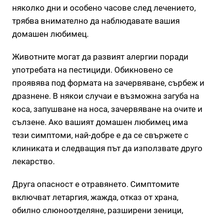
няколко дни и особено часове след лечението,
трябва внимателно да наблюдавате вашия
домашен любимец.
Животните могат да развият алергии поради
употребата на пестициди. Обикновено се
проявява под формата на зачервяване, сърбеж и
дразнене. В някои случаи е възможна загуба на
коса, запушване на носа, зачервяване на очите и
сълзене. Ако вашият домашен любимец има
тези симптоми, най-добре е да се свържете с
клиниката и следващия път да използвате друго
лекарство.
Друга опасност е отравянето. Симптомите
включват летаргия, жажда, отказ от храна,
обилно слюноотделяне, разширени зеници,