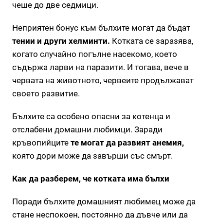
чеше до две седмици.
Неприятен бонус към бълхите могат да бъдат
тении и други хелминти.
Котката се заразява,
когато случайно погълне насекомо, което
съдържа ларви на паразити. И тогава, вече в
червата на животното, червеите продължават
своето развитие.
Бълхите са особено опасни за котенца и
отслабени домашни любимци. Заради
кръвопийците
те могат да развият анемия,
която дори може да завърши със смърт.
Как да разберем, че котката има бълхи
Поради бълхите домашният любимец може да
стане неспокоен, постоянно да дъвче или да