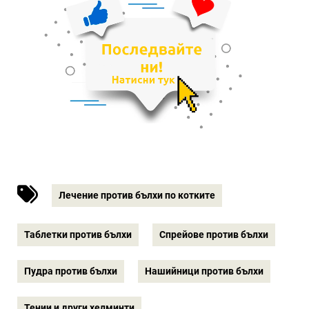
Лечение против бълхи по котките
Таблетки против бълхи
Спрейове против бълхи
Пудра против бълхи
Нашийници против бълхи
Тении и други хелминти