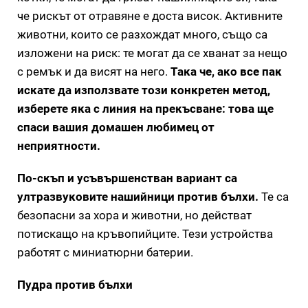
че рискът от отравяне е доста висок. Активните
животни, които се разхождат много, също са
изложени на риск: те могат да се хванат за нещо
с ремък и да висят на него.
Така че, ако все пак
искате да използвате този конкретен метод,
изберете яка с линия на прекъсване: това ще
спаси вашия домашен любимец от
неприятности.
По-скъп и усъвършенстван вариант са
ултразвуковите нашийници против бълхи.
Те са
безопасни за хора и животни, но действат
потискащо на кръвопийците. Тези устройства
работят с миниатюрни батерии.
Пудра против бълхи