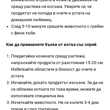
срещу растежа на косъма. Уверете се, че
продуктът не попада в очите и устата на
домашния любимец.
След 5-10 минути срешете животното с гребен
с фини зъби.
Как да премахнете бълхи от котка със спрей
Повдигайки козината срещу растежа,
напръскайте продукта от разстояние 15-20 см.
Избягвайте областите в близост до очите и
устата.
Изчакайте, докато продуктът изсъхне. За да не
се облизва котката по това време, можете да
използвате специална яка.
Изчеткайте животното. Не се къпете 3-4 дни
преди и след третиране.