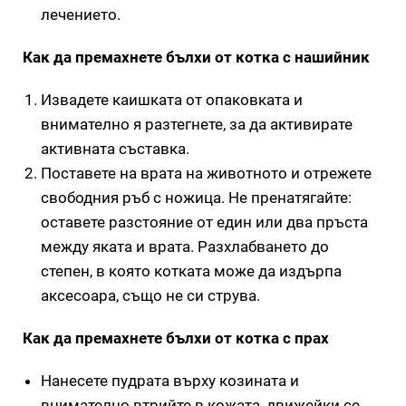
лечението.
Как да премахнете бълхи от котка с нашийник
Извадете каишката от опаковката и
внимателно я разтегнете, за да активирате
активната съставка.
Поставете на врата на животното и отрежете
свободния ръб с ножица. Не пренатягайте:
оставете разстояние от един или два пръста
между яката и врата. Разхлабването до
степен, в която котката може да издърпа
аксесоара, също не си струва.
Как да премахнете бълхи от котка с прах
Нанесете пудрата върху козината и
внимателно втрийте в кожата, движейки се