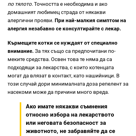
по тялото.
Точността е необходима и ако
домашният любимец страда от някакви
алергични прояви.
При най-малкия симптом на
алергия незабавно се консултирайте с лекар.
Кърмещите котки се нуждаят от специално
внимание.
За тях също са предпочитани по-
меките средства. Освен това те няма да са
подходящи за лекарства, с които котенцата
могат да влязат в контакт, като нашийници. В
този случай дори минималната доза репелент за
насекоми може да причини много вреда.
Ако имате някакви съмнения
относно избора на лекарството
или неговата безопасност за
животното, не забравяйте да се