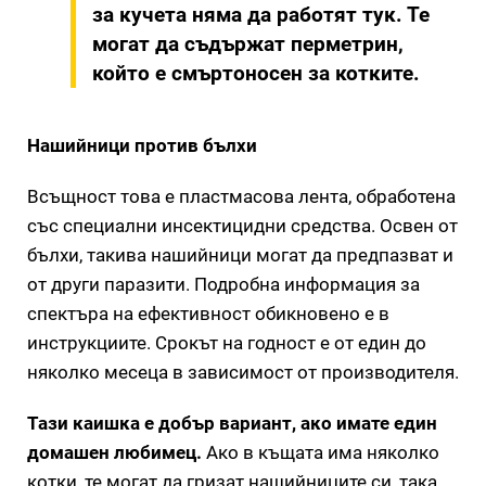
за кучета няма да работят тук. Те
могат да съдържат перметрин,
който е смъртоносен за котките.
Нашийници против бълхи
Всъщност това е пластмасова лента, обработена
със специални инсектицидни средства. Освен от
бълхи, такива нашийници могат да предпазват и
от други паразити. Подробна информация за
спектъра на ефективност обикновено е в
инструкциите. Срокът на годност е от един до
няколко месеца в зависимост от производителя.
Тази каишка е добър вариант, ако имате един
домашен любимец.
Ако в къщата има няколко
котки, те могат да гризат нашийниците си, така