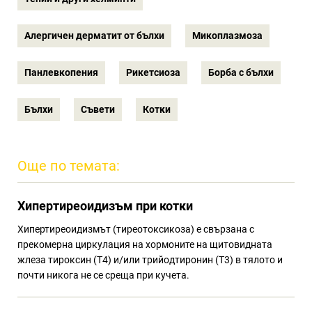
Алергичен дерматит от бълхи
Микоплазмоза
Панлевкопения
Рикетсиоза
Борба с бълхи
Бълхи
Съвети
Котки
Още по темата:
Хипертиреоидизъм при котки
Хипертиреоидизмът (тиреотоксикоза) е свързана с
прекомерна циркулация на хормоните на щитовидната
жлеза тироксин (Т4) и/или трийодтиронин (Т3) в тялото и
почти никога не се среща при кучета.