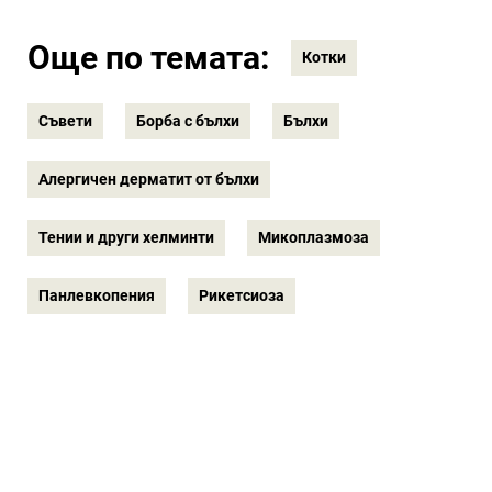
Още по темата:
Котки
Съвети
Борба с бълхи
Бълхи
Алергичен дерматит от бълхи
Тении и други хелминти
Микоплазмоза
Панлевкопения
Рикетсиоза