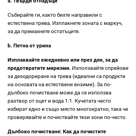
a. Твърди отпадъци
Събирайте ги, както бихте направили с
естествена трева. Изплакнете зоната с маркуч,
за да премахнете остатъците.
b. Петна от урина
Изплаквайте ежедневно или през ден, за да
предотвратите миризми.
Използвайте спрейове
за дезодориране на трева (идеални са продукти
на основата на естествени ензими). За по-
дълбоко почистване може да се използва
разтвор от оцет и вода 1:1. Кучетата често
избират едно и също място многократно, така че
проверявайте и почиствайте тези зони по-често.
Дълбоко почистване: Как да почистите