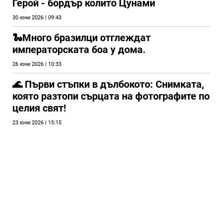
Герой - бордър колито Цунами
30 юни 2026 | 09:43
🐍Много бразилци отглеждат
императорската боа у дома.
26 юни 2026 | 10:33
🌊 Първи стъпки в дълбокото: Снимката,
която разтопи сърцата на фотографите по
целия свят!
23 юни 2026 | 15:15