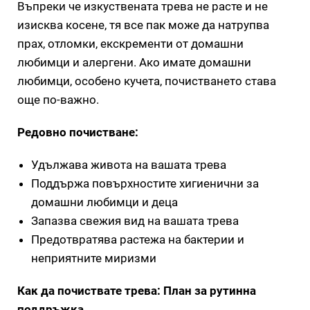
Въпреки че изкуствената трева не расте и не
изисква косене, тя все пак може да натрупва
прах, отломки, екскременти от домашни
любимци и алергени. Ако имате домашни
любимци, особено кучета, почистването става
още по-важно.
Редовно почистване:
Удължава живота на вашата трева
Поддържа повърхностите хигиенични за
домашни любимци и деца
Запазва свежия вид на вашата трева
Предотвратява растежа на бактерии и
неприятните миризми
Как да почиствате трева: План за рутинна
поддръжка