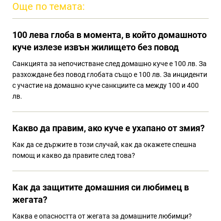
Още по темата:
100 лева глоба в момента, в който домашното
куче излезе извън жилището без повод
Санкцията за непочистване след домашно куче е 100 лв. За
разхождане без повод глобата също е 100 лв. За инциденти
с участие на домашно куче санкциите са между 100 и 400
лв.
Какво да правим, ако куче е ухапано от змия?
Как да се държите в този случай, как да окажете спешна
помощ и какво да правите след това?
Как да защитите домашния си любимец в
жегата?
Каква е опасността от жегата за домашните любимци?