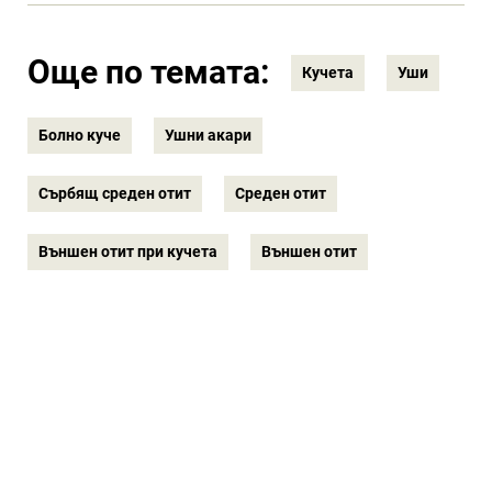
Още по темата:
Кучета
Уши
Болно куче
Ушни акари
Сърбящ среден отит
Среден отит
Външен отит при кучета
Външен отит